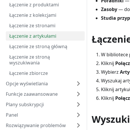
Poradniki
— 
Łączenie z produktami
Zasoby
— doł
Łączenie z kolekcjami
Studia przy
Łączenie ze stronami
Łączenie z artykułami
Łączeni
Łączenie ze stroną główną
W bibliotece 
Łączenie ze stroną
wyszukiwania
Kliknij
Połąc
Wybierz
Arty
Łączenie zbiorcze
Wyszukaj art
Opcje wyświetlania
Kliknij artyk
Funkcje zaawansowane
Kliknij
Połąc
Plany subskrypcji
Panel
Wyszuki
Rozwiązywanie problemów