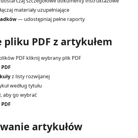
dostarczaj szczegółowe dokumenty instruktażowe
ączaj materiały uzupełniające
padków
— udostępniaj pełne raporty
e pliku PDF z artykułem
plików PDF kliknij wybrany plik PDF
z PDF
kuły
z listy rozwijanej
ykuł według tytułu
uł, aby go wybrać
z PDF
wanie artykułów