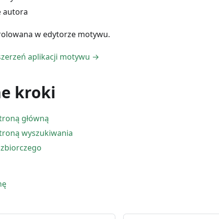
 autora
trolowana w edytorze motywu.
szerzeń aplikacji motywu →
e kroki
stroną główną
stroną wyszukiwania
a zbiorczego
nę