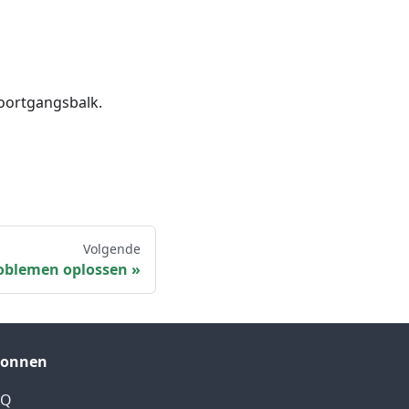
voortgangsbalk.
Volgende
oblemen oplossen
ronnen
AQ