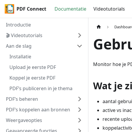
PDF Connect
Documentatie
Videotutorials
Introductie
Dashboar
🎬 Videotutorials
Gebru
Aan de slag
Installatie
Monitor hoe je PD
Upload je eerste PDF
Koppel je eerste PDF
Wat je z
PDF’s publiceren in je thema
PDF’s beheren
aantal gebrui
PDF’s koppelen aan bronnen
active vs inac
recente uplo
Weergaveopties
koppelactivit
Geavanceerde functies