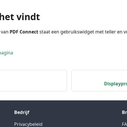
het vindt
d van
PDF Connect
staat een gebruikswidget met teller en 
pagina
Displaypr
Bedrijf
B
Privacybeleid
F