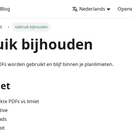
Blog
Nederlands
Opene
d
Gebruik bijhouden
ik bijhouden
Fs worden gebruikt en blijf binnen je planlimieten.
iet
kte PDFs vs limiet
tive
ads
eit