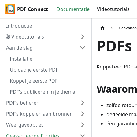
PDF Connect
Documentatie
Videotutorials
Introductie
Geavancee
🎬 Videotutorials
PDFs
Aan de slag
Installatie
Koppel één PDF aa
Upload je eerste PDF
Koppel je eerste PDF
Waarom
PDF’s publiceren in je thema
PDF’s beheren
zelfde retou
PDF’s koppelen aan bronnen
gedeelde maa
één garanti
Weergaveopties
Geavanceerde functies