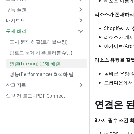
리소스 이름에
구독 플랜
리소스가 존재하지 
대시보드
Shopify에
문제 해결
리소스가 게시(
표시 문제 해결(트러블슈팅)
아카이브(Arc
업로드 문제 해결(트러블슈팅)
리소스 유형을 잘못
연결(Linking) 문제 해결
올바른 유형(상
성능(Performance) 최적화 팁
드롭다운에서 
참고 자료
앱 변경 로그 - PDF Connect
연결은 된
3가지 필수 조건 확