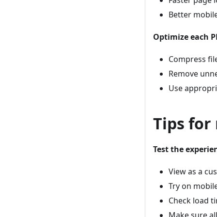
Faster page 
Better mobil
Optimize each 
Compress fil
Remove unne
Use appropria
Tips for
Test the experie
View as a cu
Try on mobil
Check load t
Make sure al