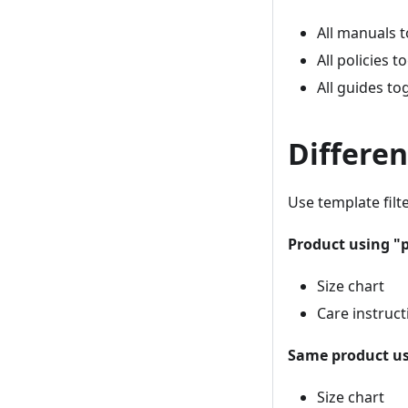
All manuals 
All policies t
All guides to
Differe
Use template filt
Product using "
Size chart
Care instruct
Same product us
Size chart