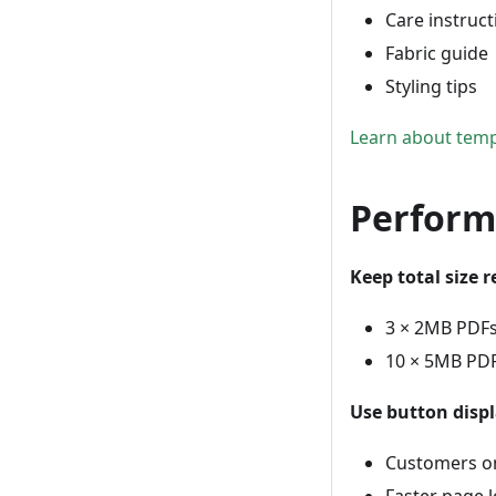
Care instruct
Fabric guide
Styling tips
Learn about templ
Perform
Keep total size 
3 × 2MB PDFs
10 × 5MB PDF
Use button disp
Customers on