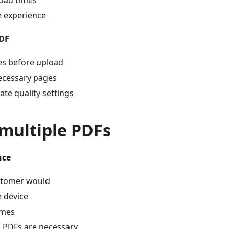
load times
e experience
PDF
es before upload
cessary pages
te quality settings
 multiple PDFs
nce
stomer would
e device
imes
l PDFs are necessary