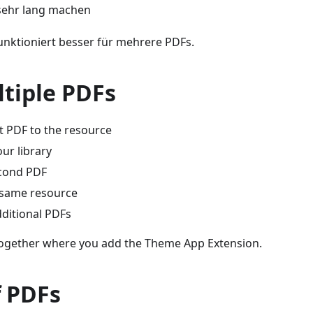
sehr lang machen
unktioniert besser für mehrere PDFs.
ltiple PDFs
st PDF to the resource
ur library
econd PDF
e same resource
dditional PDFs
together where you add the Theme App Extension.
f PDFs