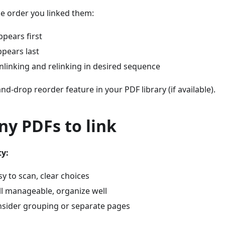
he order you linked them:
ppears first
ppears last
nlinking and relinking in desired sequence
nd-drop reorder feature in your PDF library (if available).
y PDFs to link
ty:
sy to scan, clear choices
ill manageable, organize well
nsider grouping or separate pages