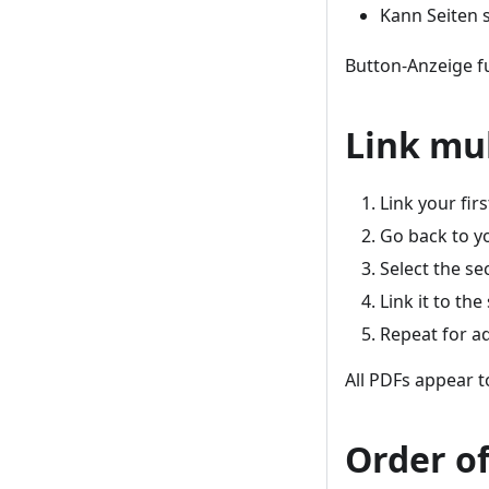
Kann Seiten 
Button-Anzeige f
Link mu
Link your fir
Go back to yo
Select the s
Link it to th
Repeat for a
All PDFs appear 
Order o