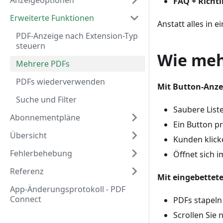
Anzeigeoptionen
FAQ + Richt
Erweiterte Funktionen
Anstatt alles in 
PDF-Anzeige nach Extension-Typ
steuern
Wie meh
Mehrere PDFs
PDFs wiederverwenden
Mit Button-Anze
Suche und Filter
Saubere List
Abonnementpläne
Ein Button p
Übersicht
Kunden klick
Fehlerbehebung
Öffnet sich 
Referenz
Mit eingebettet
App-Änderungsprotokoll - PDF
Connect
PDFs stapeln 
Scrollen Sie