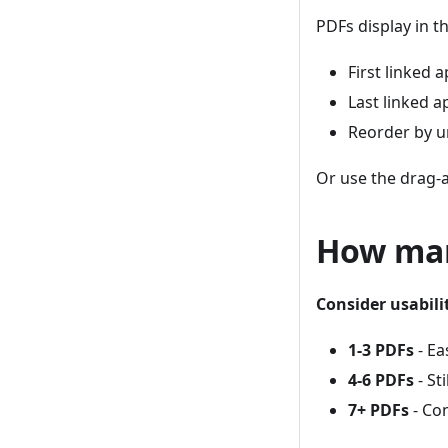
PDFs display in t
First linked a
Last linked a
Reorder by u
Or use the drag-a
How man
Consider usabili
1-3 PDFs
- Ea
4-6 PDFs
- St
7+ PDFs
- Co