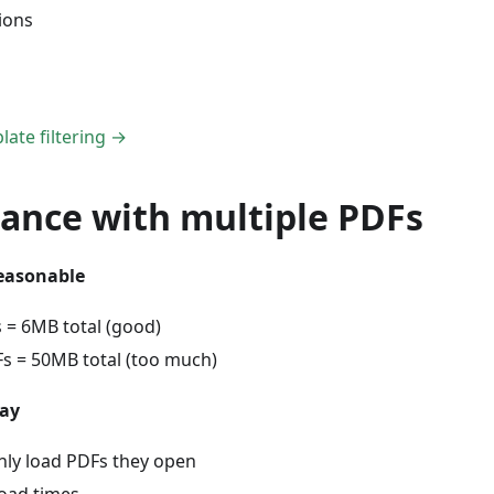
ions
ate filtering →
ance with multiple PDFs
reasonable
 = 6MB total (good)
s = 50MB total (too much)
lay
ly load PDFs they open