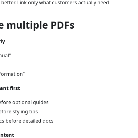
 better. Link only what customers actually need.
e multiple PDFs
ly
nual"
formation"
nt first
efore optional guides
efore styling tips
cs before detailed docs
ontent