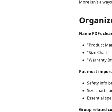
More isn't always
Organiz
Name PDFs clear
"Product Ma
"Size Chart"
"Warranty In
Put most importa
Safety info b
Size charts b
Essential spe
Group related c