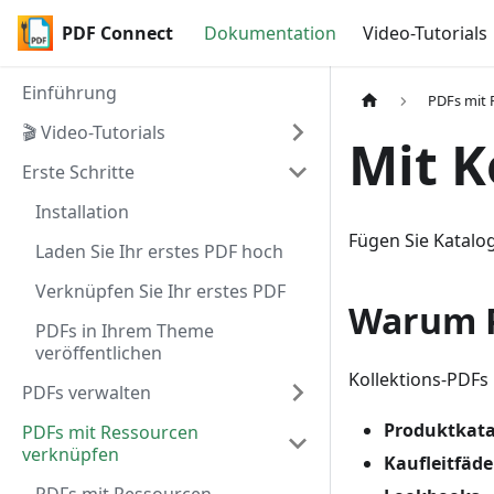
PDF Connect
Dokumentation
Video-Tutorials
Einführung
PDFs mit 
🎬 Video-Tutorials
Mit K
Erste Schritte
Installation
Fügen Sie Katalog
Laden Sie Ihr erstes PDF hoch
Verknüpfen Sie Ihr erstes PDF
Warum P
PDFs in Ihrem Theme
veröffentlichen
Kollektions-PDFs
PDFs verwalten
Produktkata
PDFs mit Ressourcen
verknüpfen
Kaufleitfäd