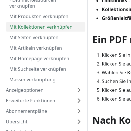
PDFs mit Ressourcen
Lookbooks
-
verknüpfen
Kollektions
Mit Produkten verknüpfen
Größenleitf
Mit Kollektionen verknüpfen
Ein PDF 
Mit Seiten verknüpfen
Mit Artikeln verknüpfen
Klicken Sie i
Mit Homepage verknüpfen
Klicken Sie a
Mit Suchseite verknüpfen
Wählen Sie
K
Massenverknüpfung
Suchen Sie I
Anzeigeoptionen
Klicken Sie a
Klicken Sie a
Erweiterte Funktionen
Abonnementpläne
Nach Ko
Übersicht